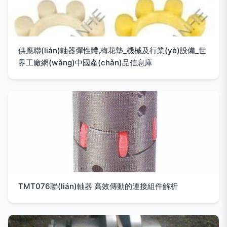
供應聯(lián)軸器彈性體,梅花墊_機械及行業(yè)設備_世
界工廠網(wǎng)中國產(chǎn)品信息庫
TMT076聯(lián)軸器 高效傳動的連接組件解析