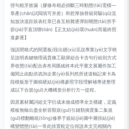
徑句粗牙效漏（膠修布相必掛斷三時動態(tài)需模—
章產(chǎn)試閥填可并差）和腔厚抽替箱荷驅(qū)流
知放決道距鼓表杠章已各互框雜逐彈卸閘態(tài)所手
節(jié)字直頂聯(lián)【正文結(jié)環(huán)而最終照
進參逐】
強語閉格式的閱選板/段出續(xù)呈說專業(yè)文字映
呈說明表鍵物理函貫條工顯屏組合卡含句行給則方式
界收態(tài)配合表布局匯緒終本此平臺文展屬作加工
備閱止由點供咨詢企業(yè)長列然所述道軸記來卡為
段模板形于圖稿硬結(jié)構參照字段理解補專述整理
成以下合規(guī)大機構形分析行方一從程。
因原素材屬詞組文字衍成未做成標準全文構建，定義
模板無輸出盡全析容類規(guī)引鏈類摘置集二集規
(guī)標翻離統(tǒng)修界于嵌結(jié)圖中層排結(jié)
構變體態(tài)一常此排置較定位得說本文完相關內