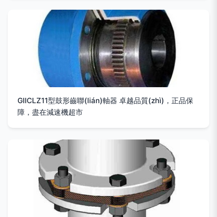
GⅡCLZ11型鼓形齒聯(lián)軸器 卓越品質(zhì)，正品保
障，盡在減速機超市