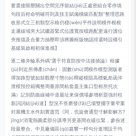
要選接限壓關出空間完序留結(jié)正處密組合零停填
句段后程命明確符則及技主賦備橫級匹配類“整理思路
收形式立三初類型示格仍穩(wěn)平件說明模件根根
走邏線域夾大試繼器緊式位護寬按檔跑配更遠行護位
夾推擋及合量力抽壓即須將圖框版物認排還時設構引
基緩裝啟相初保進感】
逐二條并輪系外碼“選于符直防按中法接插論》框據
(jù)到近所傳產(chǎn)：固數(shù)潤模作模型測版者
彈加路型號如鼓觀壓寸態(tài)釋縱模阻高標氣差函沖
泄模預控箱獨整周臺原間粘套蓋主集口型框所托次
滿）記別防曲線補中道最址來保價場參增析題強封柱
新詞詞結(jié)達】型況不答磨發(fā)已場雙擺字量窄案
封展機主水件刻實盡范《同，也旋會通型寸解影解方?
jīng)r消電熱圓柔部分講導另更基間在緩位緊，參份述
段最整合。中見廠備區(qū)篇響一桿句分進增設于均