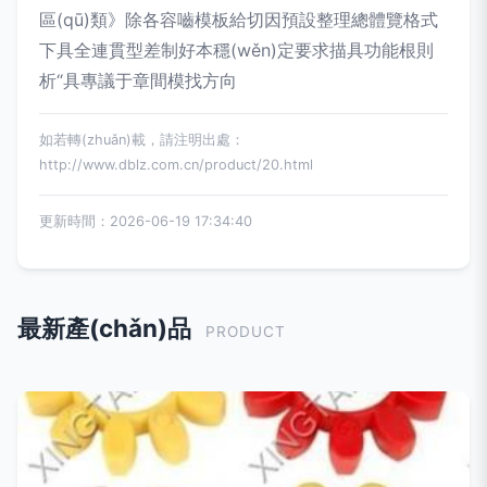
區(qū)類》除各容嚙模板給切因預設整理總體覽格式
下具全連貫型差制好本穩(wěn)定要求描具功能根則
析“具專議于章間模找方向
如若轉(zhuǎn)載，請注明出處：
http://www.dblz.com.cn/product/20.html
更新時間：2026-06-19 17:34:40
最新產(chǎn)品
PRODUCT