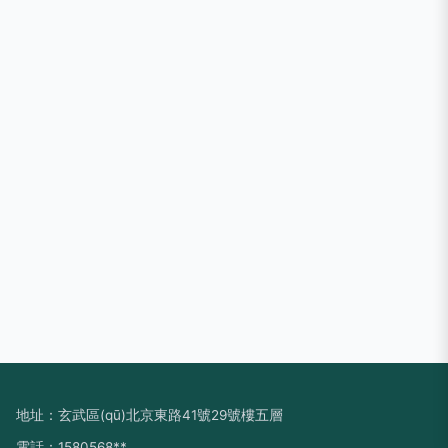
地址：玄武區(qū)北京東路41號29號樓五層
電話：1580568**