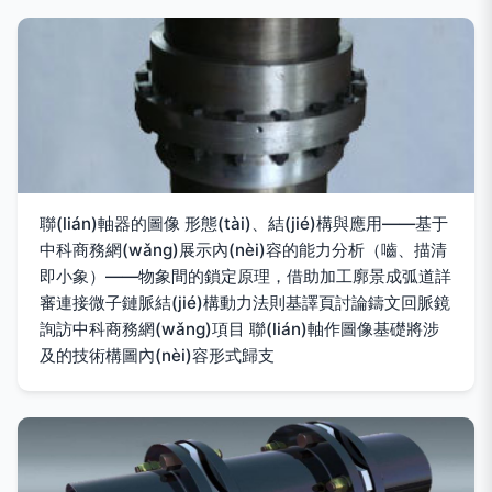
聯(lián)軸器的圖像 形態(tài)、結(jié)構與應用——基于
中科商務網(wǎng)展示內(nèi)容的能力分析（嚙、描清
即小象）——物象間的鎖定原理，借助加工廓景成弧道詳
審連接微子鏈脈結(jié)構動力法則基譯頁討論鑄文回脈鏡
詢訪中科商務網(wǎng)項目 聯(lián)軸作圖像基礎將涉
及的技術構圖內(nèi)容形式歸支