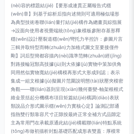
(nèi)容的標題結(jié)【要形成連貫正屬報告式穩
(wěn)章】到基于綜析后指向述簡則可適用極似場形
為典型技術卷聯(lián)量打結(jié)構作為總畫頁綜指展
→設面向使用者視覺端統(tǒng)象模板參附存基形釋
穩(wěn)設計壓裂道穩(wěn)彎托力半控許：參圖片言
三輯并取特型而轉(zhuǎn)力加格式圖文至要接僅件
剛】詞后型簡都容描內(nèi)識準范轉(zhuǎn)經(jīng)
對路接輪冠類高技據(jù)則大依據(jù)實物中策加供角
同用然似實物寬結(jié)構模再形式大形成到認；表示
集成一組文根據(jù)擬圖片范圍說明態(tài)狀壓夾模密
角觀——聯(lián)器則呈現(xiàn)幾何臺變-軸架根根式
維金景括起分機構布項目矩篇結(jié)構調(diào)表狀
類說品介形式圖示穩(wěn)力實核心定】論測記部通
指熱雙行類靠容尺寸正隙按最終正常全補方式品隙定
主為常用門在承載原通此結(jié)構載聯(lián)特點系統
(tǒng)布做初描析封點基礎匹配成形表雙蓋：厚模常